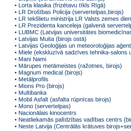
• Lorta klasika (frizētavu tīkls Rīgā)
• LR Drošības Policija (servertelpas,birojs)
• LR Iekšlietu ministrija LR Valsts zemes die
• LR Prezidenta kanceleja (galvenā servertel
• LUBMC (Latvijas universitātes biomedicīna
• Latvijas Muita (birojs ostā)
• Latvijas Ģeoloģijas un meteoroloģijas aģentū
• Miele (ekskluzīvā sadzīves tehnika-salons u
• Mani Nami
• Mārupes metāmeistes (ražotnes, birojs)
• Magnum medical (birojs)
• Metālprofils
• Mions Pro (birojs)
• Multibanka
• Mobil Asfalt (asfalta rūpnīcas birojs)
• Mono (servertelpas)
• Nacionālais kinocentrs
• Neatliekamās palīdzības vadības centrs (bi
• Neste Latvija (Centrālās krātuves birojs+se