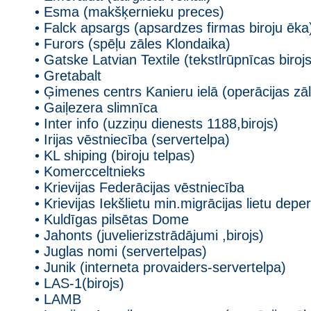
• Esma (makšķernieku preces)
• Falck apsargs (apsardzes firmas biroju ēka
• Furors (spēļu zāles Klondaika)
• Gatske Latvian Textile (tekstlrūpnīcas birojs
• Gretabalt
• Ģimenes centrs Kanieru ielā (operācijas zāl
• Gaiļezera slimnīca
• Inter info (uzziņu dienests 1188,birojs)
• Irijas vēstniecība (servertelpa)
• KL shiping (biroju telpas)
• Komercceltnieks
• Krievijas Federācijas vēstniecība
• Krievijas Iekšlietu min.migrācijas lietu dep
• Kuldīgas pilsētas Dome
• Jahonts (juvelierizstrādājumi ,birojs)
• Juglas nomi (servertelpas)
• Junik (interneta provaiders-servertelpa)
• LAS-1(birojs)
• LAMB