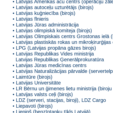
• Latvijas Amerikas acu centrs (operāciju zāl
• Latvijas autoceļu uzturētājs (birojs)
• Latvijas kuģniecība (birojs)
• Latvijas flnieris
• Latvijas Jūras administrācija
• Latvijas olimpiskā komiteja (birojs)
• Latvijas Olimpiskais centrs Grostonas ielā (
• Latvijas plastiskās rokas un mikroķirurģijas
• LPG (Latvijas propāna gāzes birojs)
• Latvijas Republikas Vides ministrija
Latvijas Republikas Ģenerālprokuratūra
• Latvijas Jūras medicīnas centrs
• Latvijas Naturalizācijas pārvalde (servertel
• Laimtūre (birojs)
• Latvijas Universitāte
• LR Bērnu un ģimenes lietu ministrija (biroju
• Latvijas valsts ceļi (birojs)
• LDZ (serveri, stacijas, biroji), LDZ Cargo
• Liepavoti (birojs)
• Liepiņš (benzīntanku tīkls Latvijā)