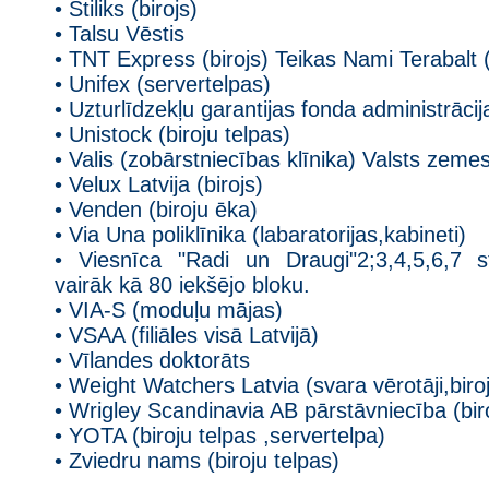
• Stiliks (birojs)
• Talsu Vēstis
• TNT Express (birojs) Teikas Nami Terabalt (
• Unifex (servertelpas)
• Uzturlīdzekļu garantijas fonda administrācija
• Unistock (biroju telpas)
• Valis (zobārstniecības klīnika) Valsts zeme
• Velux Latvija (birojs)
• Venden (biroju ēka)
• Via Una poliklīnika (labaratorijas,kabineti)
• Viesnīca "Radi un Draugi"2;3,4,5,6,7 
vairāk kā 80 iekšējo bloku.
• VIA-S (moduļu mājas)
• VSAA (filiāles visā Latvijā)
• Vīlandes doktorāts
• Weight Watchers Latvia (svara vērotāji,biro
• Wrigley Scandinavia AB pārstāvniecība (biro
• YOTA (biroju telpas ,servertelpa)
• Zviedru nams (biroju telpas)