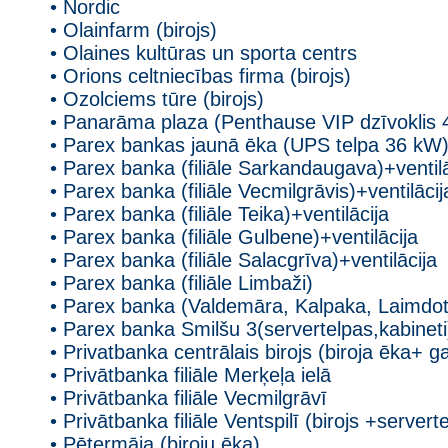
• Nordic
• Olainfarm (birojs)
• Olaines kultūras un sporta centrs
• Orions celtniecības firma (birojs)
• Ozolciems tūre (birojs)
• Panarāma plaza (Penthause VIP dzīvoklis
• Parex bankas jaunā ēka (UPS telpa 36 kW
• Parex banka (filiāle Sarkandaugava)+ventilā
• Parex banka (filiāle Vecmilgrāvis)+ventilācij
• Parex banka (filiāle Teika)+ventilācija
• Parex banka (filiāle Gulbene)+ventilācija
• Parex banka (filiāle Salacgrīva)+ventilācija
• Parex banka (filiāle Limbaži)
• Parex banka (Valdemāra, Kalpaka, Laimdota
• Parex banka Smilšu 3(servertelpas,kabineti
• Privatbanka centrālais birojs (biroja ēka+ 
• Privātbanka filiāle Merķeļa ielā
• Privātbanka filiāle Vecmilgrāvī
• Privātbanka filiāle Ventspilī (birojs +servert
• Pētermāja (biroju ēka)