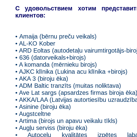
С удовольствием хотим представи
клиентов:
• Amaija (bērnu preču veikals)
• AL-KO Kober
• ARD Eoltas (autodetaļu vairumtirgotājs-biro
• 636 (datorveikals+birojs)
• A komanda (mērnieku birojs)
• AJKC klīnika (Lukina acu klīnika +birojs)
• AKA 3 (biroju ēka)
• ADM Baltic tranzīts (muitas noliktava)
• Ave Lat sargs (apsardzes firmas biroja ēka
• AKKA/LAA (Latvijas autortiesību uzraudzība
• Asinine (biroju ēka)
• Augstceltne
• Artima (birojs un apavu veikalu tīkls)
• Augļu serviss (biroju ēka)
• Autoceļu kvalitātes izpētes labar