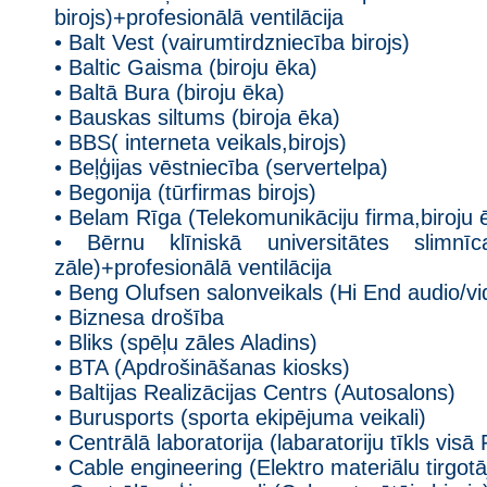
birojs)+profesionālā ventilācija
• Balt Vest (vairumtirdzniecība birojs)
• Baltic Gaisma (biroju ēka)
• Baltā Bura (biroju ēka)
• Bauskas siltums (biroja ēka)
• BBS( interneta veikals,birojs)
• Beļģijas vēstniecība (servertelpa)
• Begonija (tūrfirmas birojs)
• Belam Rīga (Telekomunikāciju firma,biroju 
• Bērnu klīniskā universitātes slimnīca
zāle)+profesionālā ventilācija
• Beng Olufsen salonveikals (Hi End audio/vi
• Biznesa drošība
• Bliks (spēļu zāles Aladins)
• BTA (Apdrošināšanas kiosks)
• Baltijas Realizācijas Centrs (Autosalons)
• Burusports (sporta ekipējuma veikali)
• Centrālā laboratorija (labaratoriju tīkls visā
• Cable engineering (Elektro materiālu tirgotāj