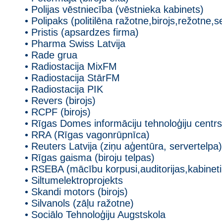
• Polijas vēstniecība (vēstnieka kabinets)
• Polipaks (politilēna ražotne,birojs,režotne,s
• Pristis (apsardzes firma)
• Pharma Swiss Latvija
• Rade grua
• Radiostacija MixFM
• Radiostacija StārFM
• Radiostacija PIK
• Revers (birojs)
• RCPF (birojs)
• Rīgas Domes informāciju tehnoloģiju centrs
• RRA (Rīgas vagonrūpnīca)
• Reuters Latvija (ziņu aģentūra, servertelpa)
• Rīgas gaisma (biroju telpas)
• RSEBA (mācību korpusi,auditorijas,kabineti
• Siltumelektroprojekts
• Skandi motors (birojs)
• Silvanols (zāļu ražotne)
• Sociālo Tehnoloģiju Augstskola