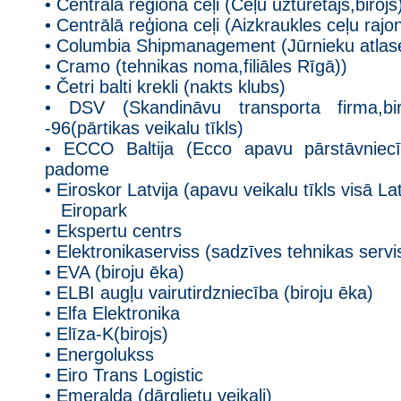
• Centrālā reģiona ceļi (Ceļu uzturētājs,birojs
• Centrālā reģiona ceļi (Aizkraukles ceļu rajo
• Columbia Shipmanagement (Jūrnieku atlas
• Cramo (tehnikas noma,filiāles Rīgā))
• Četri balti krekli (nakts klubs)
• DSV (Skandināvu transporta firma,b
-96(pārtikas veikalu tīkls)
• ECCO Baltija (Ecco apavu pārstāvniecī
padome
• Eiroskor Latvija (apavu veikalu tīkls visā Lat
Eiropark
• Ekspertu centrs
• Elektronikaserviss (sadzīves tehnikas servi
• EVA (biroju ēka)
• ELBI augļu vairutirdzniecība (biroju ēka)
• Elfa Elektronika
• Elīza-K(birojs)
• Energolukss
• Eiro Trans Logistic
• Emeralda (dārglietu veikali)